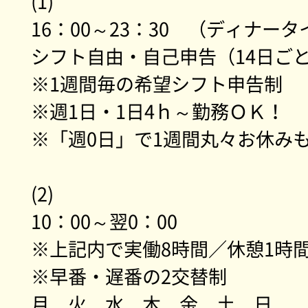
(1)
16：00～23：30 （ディナー
シフト自由・自己申告（14日ご
※1週間毎の希望シフト申告制
※週1日・1日4ｈ～勤務ＯＫ！
※「週0日」で1週間丸々お休み
(2)
10：00～翌0：00
※上記内で実働8時間／休憩1時
※早番・遅番の2交替制
月 火 水 木 金 土 日